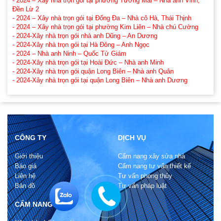
- 2024 – Xây nhà trọn gói tại phường Tương Mai – Nhà anh Vinh,
Đền Lừ 2
- 2024 – Xây nhà trọn gói tại Đống Đa – Nhà cô Hà, Thái Thịnh
- 2024 – Xây nhà trọn gói tại phường Kim Liên – Nhà chú Cường
- 2024-Xây nhà trọn gói nhà anh Dũng – An Dương
- 2024-Xây nhà trọn gói tại Hà Đông – Anh Ngọc
- 2024 – Nhà anh Ninh – Quốc Tử Giám
- 2024-Xây nhà trọn gói tại Hoài Đức – Nhà anh Minh
- 2024-Xây nhà trọn gói quận Long Biên – Nhà anh Quân
- 2024-Xây nhà trọn gói tại quận Long Biên – Nhà anh Dương
CÔNG TY
DỊCH VỤ
Giới thiệu
Cẩm nang xây sửa nhà
Báo giá
Cẩm nang tư vấn thiết kế
Liên hệ
Tư vấn phong thủy
Bản đồ
Tư vấn pháp luật
CẨM NANG