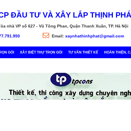
CP ĐẦU TƯ VÀ XÂY LẮP THỊNH PH
Tòa nhà VP số 627 - Vũ Tông Phan, Quận Thanh Xuân, TP. Hà Nội
77.791.950
Email:
xaynhathinhphat@gmail.com
RỌN GÓI
XÂY BIỆT THỰ TRỌN GÓI
TƯ VẤN THIẾT KẾ
HOÀN THIỆN, 