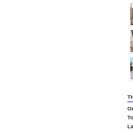
T
On
To
La