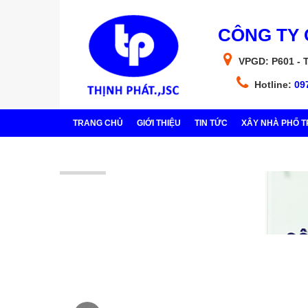
CÔNG TY 
VPGD: P601 - 
Hotline:
09
TRANG CHỦ
GIỚI THIỆU
TIN TỨC
XÂY NHÀ PHỐ T