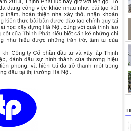
ăm 2014, Thịnh Phát lúc bấy giờ với tên gọi Tổ
đa dạng công việc khác nhau như: cải tạo kết
g thấm, hoàn thiện nhà xây thô, nhận khoán
g kiến thức bài bản được đào tạo chính quy tại
i học xây dựng Hà Nội, cùng với quá trình lao
 cốt của Thịnh Phát hiểu biết cặn kẽ những chi
ũng như hiểu được những trăn trở, tâm tư của
 khi Công ty Cổ phần đầu tư và xây lắp Thịnh
lập, đánh dấu sự hình thành của thương hiệu
iên phong, và hiện tại đã trở thành một trong
ng đầu tại thị trường Hà Nội.
T