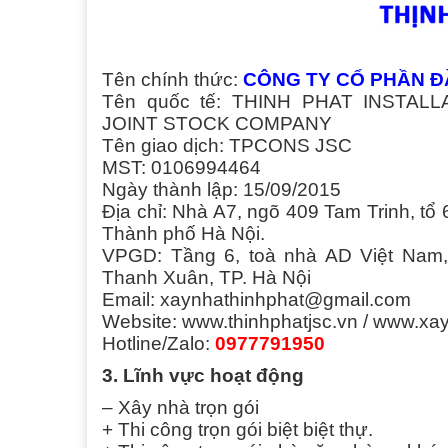
Tên chính thức:
CÔNG TY CỔ PHẦN Đ
Tên quốc tế: THINH PHAT INSTA
JOINT STOCK COMPANY
Tên giao dịch: TPCONS JSC
MST: 0106994464
Ngày thành lập: 15/09/2015
Địa chỉ: Nhà A7, ngõ 409 Tam Trinh, 
Thành phố Hà Nội.
VPGD: Tầng 6, toà nhà AD Việt Nam,
Thanh Xuân, TP. Hà Nội
Email: xaynhathinhphat@gmail.com
Website: www.thinhphatjsc.vn / www.x
Hotline/Zalo:
0977791950
3. Lĩnh vực hoạt động
– Xây nhà trọn gói
+ Thi công trọn gói biệt biệt thự.