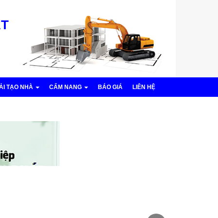
ÁT
CẢI TẠO NHÀ
CẨM NANG
BÁO GIÁ
LIÊN HỆ