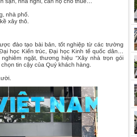
ch sạn, nhà nghỉ, căn hộ cho thuê…
g, nhà phố.
 kề xây thô.
được đào tạo bài bản, tốt nghiệp từ các trường
Đại học Kiến trúc, Đại học Kinh tế quốc dân…
g nghiêm ngặt, thương hiệu “Xây nhà trọn gói
a chọn tin cậy của Quý khách hàng.
gười.