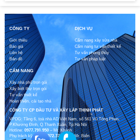
CÔNG TY
DỊCH VỤ
Giới thiệu
Cẩm nang xây sửa nhà
Báo giá
Cẩm nang tư vấn thiết kế
Liên hệ
Tư vấn phong thủy
Bản đồ
Tư vấn pháp luật
CẨM NANG
Xây nhà phố trọn gói
Xây biệt thự trọn gói
Tư vấn thiết kế
Hoàn thiện, cải tạo nhà
CÔNG TY CP ĐẦU TƯ VÀ XÂY LẮP THỊNH PHÁT
VPDG: Tầng 6, toà nhà AD Việt Nam, số 561 Vũ Tông Phan,
P.Khương Đình, Q.Thanh Xuân, Tp.Hà Nội
Hotline:
0977.791.950
– Mr. Khánh
Phụ trách kỹ thuật:
0972.370.846
– Mr. Biển