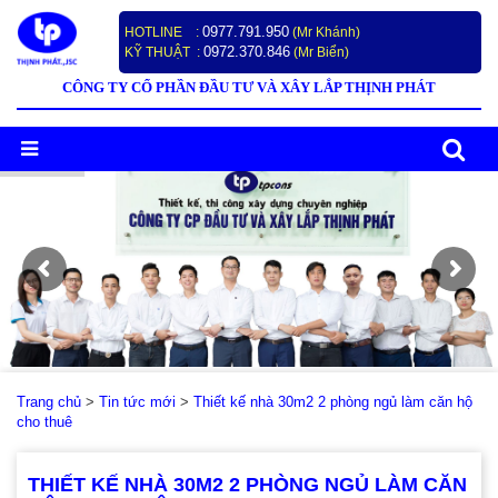
0977.791.950
HOTLINE :
(Mr Khánh)
0972.370.846
KỸ THUẬT :
(Mr Biển)
CÔNG TY CỔ PHẦN ĐẦU TƯ VÀ XÂY LẮP THỊNH PHÁT
Trang chủ
>
Tin tức mới
>
Thiết kế nhà 30m2 2 phòng ngủ làm căn hộ
cho thuê
THIẾT KẾ NHÀ 30M2 2 PHÒNG NGỦ LÀM CĂN