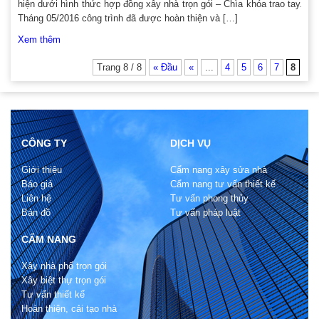
hiện dưới hình thức hợp đồng xây nhà trọn gói – Chìa khóa trao tay.
Tháng 05/2016 công trình đã được hoàn thiện và […]
Xem thêm
Trang 8 / 8
« Đầu
«
...
4
5
6
7
8
CÔNG TY
DỊCH VỤ
Giới thiệu
Cẩm nang xây sửa nhà
Báo giá
Cẩm nang tư vấn thiết kế
Liên hệ
Tư vấn phong thủy
Bản đồ
Tư vấn pháp luật
CẨM NANG
Xây nhà phố trọn gói
Xây biệt thự trọn gói
Tư vấn thiết kế
Hoàn thiện, cải tạo nhà