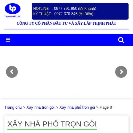
0977.791.950
HOTLINE :
(Mr Khánh)
0972.370.846
KỸ THUẬT :
(Mr Biển)
CÔNG TY CỔ PHẦN ĐẦU TƯ VÀ XÂY LẮP THỊNH PHÁT
Trang chủ
>
Xây nhà trọn gói
>
Xây nhà phố trọn gói
>
Page 8
XÂY NHÀ PHỐ TRỌN GÓI