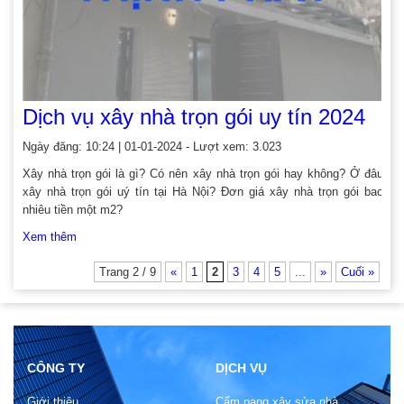
Dịch vụ xây nhà trọn gói uy tín 2024
Ngày đăng: 10:24 | 01-01-2024 - Lượt xem: 3.023
Xây nhà trọn gói là gì? Có nên xây nhà trọn gói hay không? Ở đâu
xây nhà trọn gói uý tín tại Hà Nội? Đơn giá xây nhà trọn gói bao
nhiêu tiền một m2?
Xem thêm
Trang 2 / 9
«
1
2
3
4
5
...
»
Cuối »
CÔNG TY
DỊCH VỤ
Giới thiệu
Cẩm nang xây sửa nhà