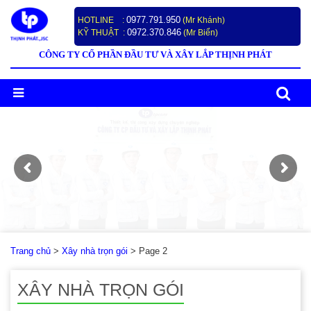
0977.791.950
HOTLINE :
(Mr Khánh)
0972.370.846
KỸ THUẬT :
(Mr Biển)
CÔNG TY CỔ PHẦN ĐẦU TƯ VÀ XÂY LẮP THỊNH PHÁT
Trang chủ
>
Xây nhà trọn gói
>
Page 2
XÂY NHÀ TRỌN GÓI