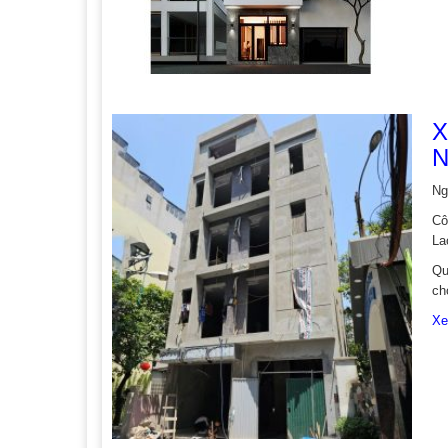
X
N
Ng
Cô
La
Qu
ch
Xe