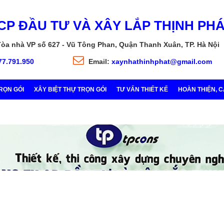
CP ĐẦU TƯ VÀ XÂY LẮP THỊNH PH
Tòa nhà VP số 627 - Vũ Tông Phan, Quận Thanh Xuân, TP. Hà Nội
77.791.950
Email:
xaynhathinhphat@gmail.com
RỌN GÓI
XÂY BIỆT THỰ TRỌN GÓI
TƯ VẤN THIẾT KẾ
HOÀN THIỆN, 