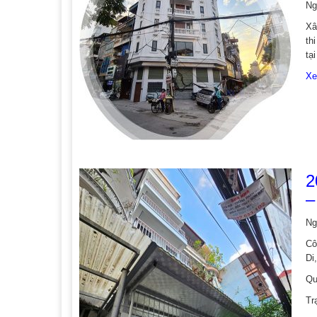
Ng
Xâ
th
tạ
Xe
2
–
Ng
Cô
Di
Qu
Tr