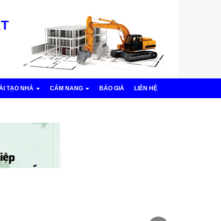
ÁT
CẢI TẠO NHÀ
CẨM NANG
BÁO GIÁ
LIÊN HỆ