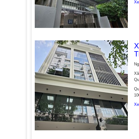
Xe
X
T
Ng
Xâ
Qu
Qu
10
Xe