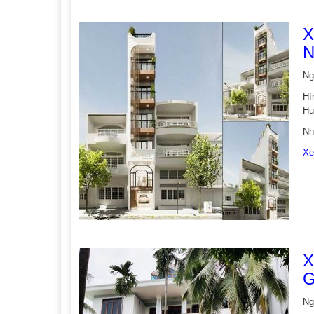
X
N
Ng
Hì
Hu
Nh
Xe
X
G
Ng