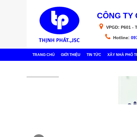
CÔNG TY 
VPGD: P601 - 
Hotline:
09
TRANG CHỦ
GIỚI THIỆU
TIN TỨC
XÂY NHÀ PHỐ T