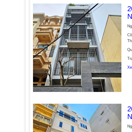
2
N
Ng
Cô
Th
Qu
Tr
Xe
2
N
Ng