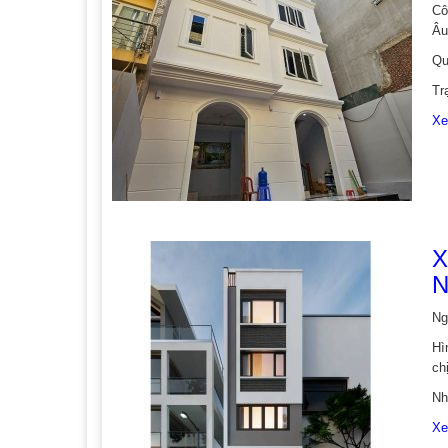
Cô
Âu
Qu
Tr
Xe
X
N
Ng
Hì
ch
Nh
Xe