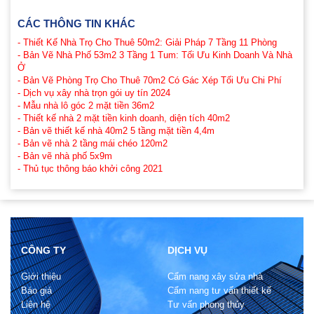
CÁC THÔNG TIN KHÁC
- Thiết Kế Nhà Trọ Cho Thuê 50m2: Giải Pháp 7 Tầng 11 Phòng
- Bản Vẽ Nhà Phố 53m2 3 Tầng 1 Tum: Tối Ưu Kinh Doanh Và Nhà
Ở
- Bản Vẽ Phòng Trọ Cho Thuê 70m2 Có Gác Xép Tối Ưu Chi Phí
- Dịch vụ xây nhà trọn gói uy tín 2024
- Mẫu nhà lô góc 2 mặt tiền 36m2
- Thiết kế nhà 2 mặt tiền kinh doanh, diện tích 40m2
- Bản vẽ thiết kế nhà 40m2 5 tầng mặt tiền 4,4m
- Bản vẽ nhà 2 tầng mái chéo 120m2
- Bản vẽ nhà phố 5x9m
- Thủ tục thông báo khởi công 2021
CÔNG TY
DỊCH VỤ
Giới thiệu
Cẩm nang xây sửa nhà
Báo giá
Cẩm nang tư vấn thiết kế
Liên hệ
Tư vấn phong thủy