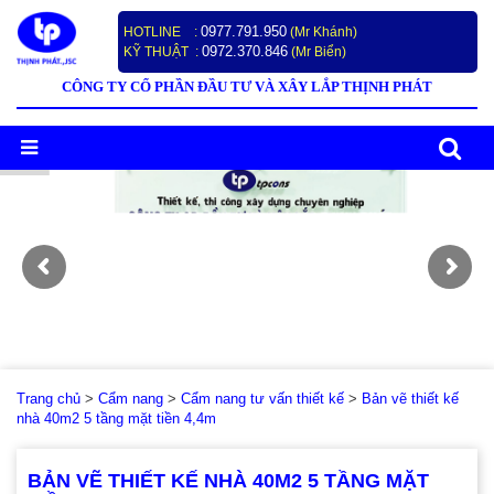
0977.791.950
HOTLINE :
(Mr Khánh)
0972.370.846
KỸ THUẬT :
(Mr Biển)
CÔNG TY CỔ PHẦN ĐẦU TƯ VÀ XÂY LẮP THỊNH PHÁT
Trang chủ
>
Cẩm nang
>
Cẩm nang tư vấn thiết kế
>
Bản vẽ thiết kế
nhà 40m2 5 tầng mặt tiền 4,4m
BẢN VẼ THIẾT KẾ NHÀ 40M2 5 TẦNG MẶT