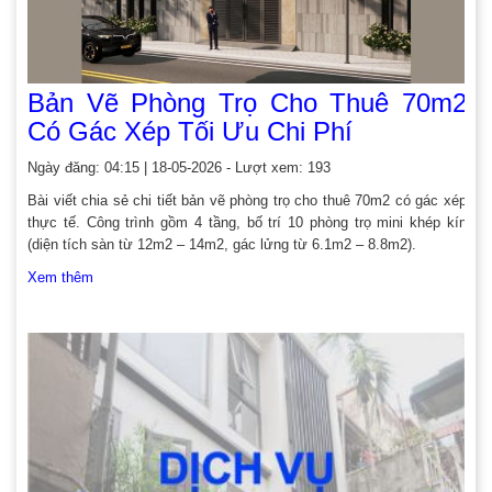
Bản Vẽ Phòng Trọ Cho Thuê 70m2
Có Gác Xép Tối Ưu Chi Phí
Ngày đăng: 04:15 | 18-05-2026 - Lượt xem: 193
Bài viết chia sẻ chi tiết bản vẽ phòng trọ cho thuê 70m2 có gác xép
thực tế. Công trình gồm 4 tầng, bố trí 10 phòng trọ mini khép kín
(diện tích sàn từ 12m2 – 14m2, gác lửng từ 6.1m2 – 8.8m2).
Xem thêm