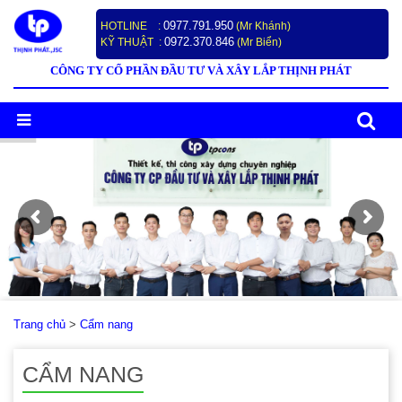
0977.791.950
HOTLINE :
(Mr Khánh)
0972.370.846
KỸ THUẬT :
(Mr Biển)
CÔNG TY CỔ PHẦN ĐẦU TƯ VÀ XÂY LẮP THỊNH PHÁT
Trang chủ
>
Cẩm nang
CẨM NANG