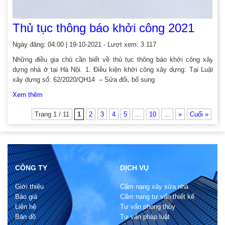
Thủ tục thông báo khởi công 2021
Ngày đăng: 04:00 | 19-10-2021 - Lượt xem: 3.117
Những điều gia chủ cần biết về thủ tục thông báo khởi công xây
dựng nhà ở tại Hà Nội. 1. Điều kiện khởi công xây dựng: Tại Luật
xây dựng số: 62/2020/QH14 – Sửa đổi, bổ sung
Xem thêm
Trang 1 / 11
1
2
3
4
5
...
10
...
»
Cuối »
CÔNG TY
DỊCH VỤ
Giới thiệu
Cẩm nang xây sửa nhà
Báo giá
Cẩm nang tư vấn thiết kế
Liên hệ
Tư vấn phong thủy
Bản đồ
Tư vấn pháp luật